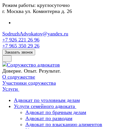
Режим работы:
круглосуточно
г. Москва ул. Коминтерна д. 26
SodruzhAdvokatov@yandex.ru
+7 926 221 26 96
+7 965 350 29 26
Заказать звонок
Доверие. Опыт. Результат.
О содружестве
Участники содружества
Услуги
Адвокат по уголовным делам
Услуги семейного адвоката
Адвокат по брачным делам
Адвокат по разводам
Адвокат по взысканию алиментов